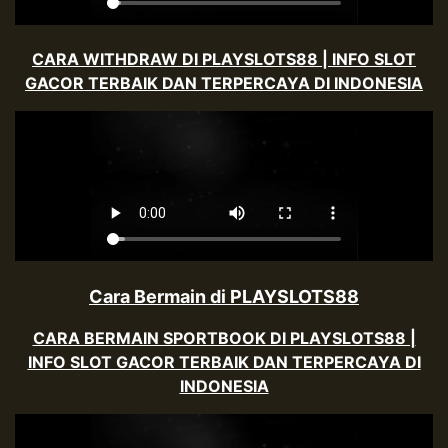
CARA WITHDRAW DI PLAYSLOTS88 | INFO SLOT
GACOR TERBAIK DAN TERPERCAYA DI INDONESIA
Cara Bermain di PLAYSLOTS88
CARA BERMAIN SPORTBOOK DI PLAYSLOTS88 |
INFO SLOT GACOR TERBAIK DAN TERPERCAYA DI
INDONESIA