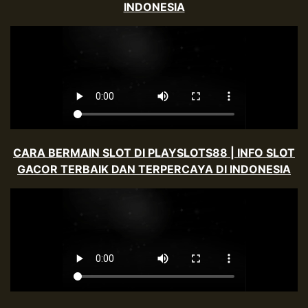
INDONESIA
CARA BERMAIN SLOT DI PLAYSLOTS88 | INFO SLOT
GACOR TERBAIK DAN TERPERCAYA DI INDONESIA