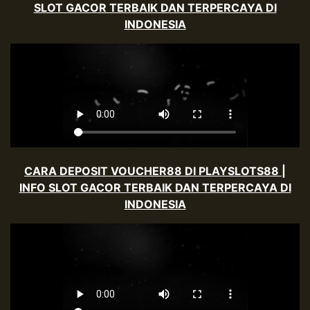
SLOT GACOR TERBAIK DAN TERPERCAYA DI
INDONESIA
CARA DEPOSIT VOUCHER88 DI PLAYSLOTS88 |
INFO SLOT GACOR TERBAIK DAN TERPERCAYA DI
INDONESIA